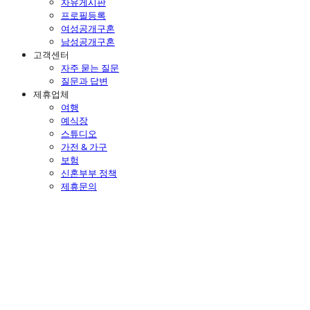
자유게시판
프로필등록
여성공개구혼
남성공개구혼
고객센터
자주 묻는 질문
질문과 답변
제휴업체
여행
예식장
스튜디오
가전 & 가구
보험
신혼부부 정책
제휴문의