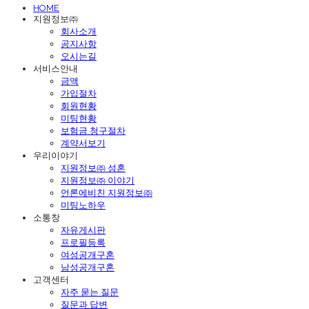
HOME
지원정보㈜
회사소개
공지사항
오시는길
서비스안내
금액
가입절차
회원현황
미팅현황
보험금 청구절차
계약서보기
우리이야기
지원정보㈜ 성혼
지원정보㈜ 이야기
언론에비친 지원정보㈜
미팅노하우
소통창
자유게시판
프로필등록
여성공개구혼
남성공개구혼
고객센터
자주 묻는 질문
질문과 답변