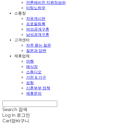
언론에비친 지원정보㈜
미팅노하우
소통창
자유게시판
프로필등록
여성공개구혼
남성공개구혼
고객센터
자주 묻는 질문
질문과 답변
제휴업체
여행
예식장
스튜디오
가전 & 가구
보험
신혼부부 정책
제휴문의
Search
검색
Log In
로그인
Cart
장바구니