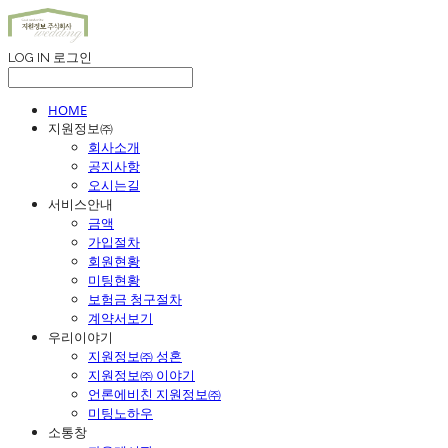
LOG IN
로그인
HOME
지원정보㈜
회사소개
공지사항
오시는길
서비스안내
금액
가입절차
회원현황
미팅현황
보험금 청구절차
계약서보기
우리이야기
지원정보㈜ 성혼
지원정보㈜ 이야기
언론에비친 지원정보㈜
미팅노하우
소통창