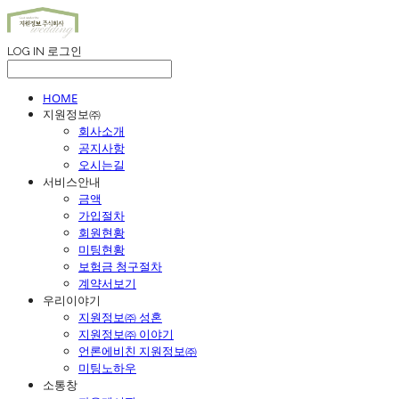
LOG IN
로그인
HOME
지원정보㈜
회사소개
공지사항
오시는길
서비스안내
금액
가입절차
회원현황
미팅현황
보험금 청구절차
계약서보기
우리이야기
지원정보㈜ 성혼
지원정보㈜ 이야기
언론에비친 지원정보㈜
미팅노하우
소통창