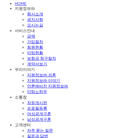
HOME
지원정보㈜
회사소개
공지사항
오시는길
서비스안내
금액
가입절차
회원현황
미팅현황
보험금 청구절차
계약서보기
우리이야기
지원정보㈜ 성혼
지원정보㈜ 이야기
언론에비친 지원정보㈜
미팅노하우
소통창
자유게시판
프로필등록
여성공개구혼
남성공개구혼
고객센터
자주 묻는 질문
질문과 답변