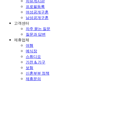
자유게시판
프로필등록
여성공개구혼
남성공개구혼
고객센터
자주 묻는 질문
질문과 답변
제휴업체
여행
예식장
스튜디오
가전 & 가구
보험
신혼부부 정책
제휴문의