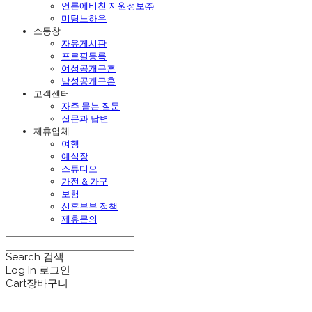
언론에비친 지원정보㈜
미팅노하우
소통창
자유게시판
프로필등록
여성공개구혼
남성공개구혼
고객센터
자주 묻는 질문
질문과 답변
제휴업체
여행
예식장
스튜디오
가전 & 가구
보험
신혼부부 정책
제휴문의
Search
검색
Log In
로그인
Cart
장바구니