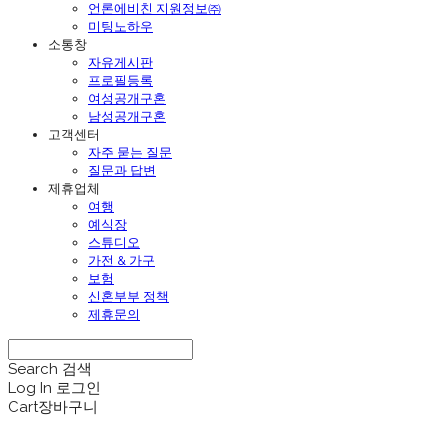
언론에비친 지원정보㈜
미팅노하우
소통창
자유게시판
프로필등록
여성공개구혼
남성공개구혼
고객센터
자주 묻는 질문
질문과 답변
제휴업체
여행
예식장
스튜디오
가전 & 가구
보험
신혼부부 정책
제휴문의
Search
검색
Log In
로그인
Cart
장바구니