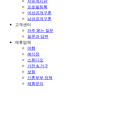
자유게시판
프로필등록
여성공개구혼
남성공개구혼
고객센터
자주 묻는 질문
질문과 답변
제휴업체
여행
예식장
스튜디오
가전 & 가구
보험
신혼부부 정책
제휴문의