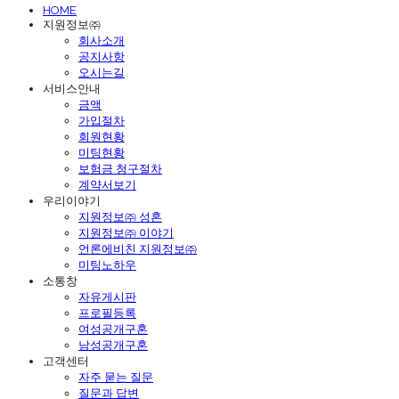
HOME
지원정보㈜
회사소개
공지사항
오시는길
서비스안내
금액
가입절차
회원현황
미팅현황
보험금 청구절차
계약서보기
우리이야기
지원정보㈜ 성혼
지원정보㈜ 이야기
언론에비친 지원정보㈜
미팅노하우
소통창
자유게시판
프로필등록
여성공개구혼
남성공개구혼
고객센터
자주 묻는 질문
질문과 답변