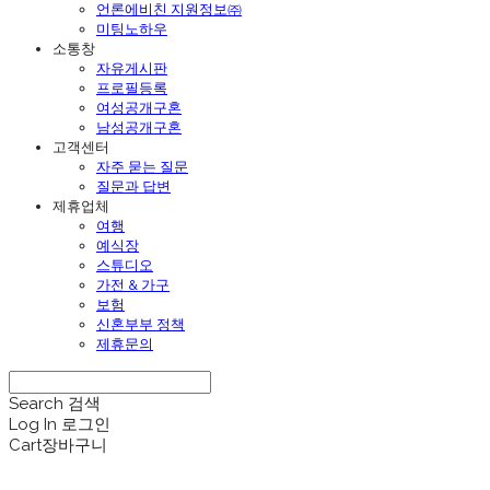
언론에비친 지원정보㈜
미팅노하우
소통창
자유게시판
프로필등록
여성공개구혼
남성공개구혼
고객센터
자주 묻는 질문
질문과 답변
제휴업체
여행
예식장
스튜디오
가전 & 가구
보험
신혼부부 정책
제휴문의
Search
검색
Log In
로그인
Cart
장바구니