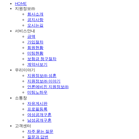
HOME
지원정보㈜
회사소개
공지사항
오시는길
서비스안내
금액
가입절차
회원현황
미팅현황
보험금 청구절차
계약서보기
우리이야기
지원정보㈜ 성혼
지원정보㈜ 이야기
언론에비친 지원정보㈜
미팅노하우
소통창
자유게시판
프로필등록
여성공개구혼
남성공개구혼
고객센터
자주 묻는 질문
질문과 답변