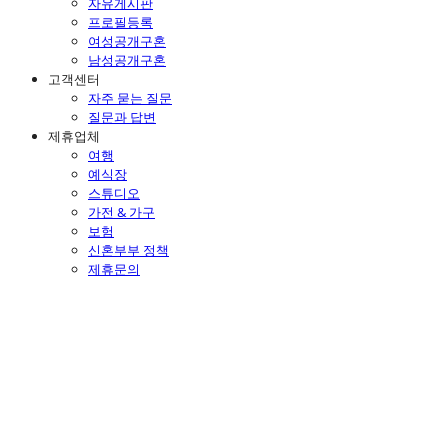
자유게시판
프로필등록
여성공개구혼
남성공개구혼
고객센터
자주 묻는 질문
질문과 답변
제휴업체
여행
예식장
스튜디오
가전 & 가구
보험
신혼부부 정책
제휴문의