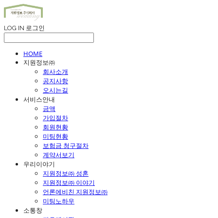
LOG IN
로그인
HOME
지원정보㈜
회사소개
공지사항
오시는길
서비스안내
금액
가입절차
회원현황
미팅현황
보험금 청구절차
계약서보기
우리이야기
지원정보㈜ 성혼
지원정보㈜ 이야기
언론에비친 지원정보㈜
미팅노하우
소통창