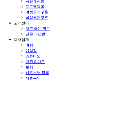
자유게시판
프로필등록
여성공개구혼
남성공개구혼
고객센터
자주 묻는 질문
질문과 답변
제휴업체
여행
예식장
스튜디오
가전 & 가구
보험
신혼부부 정책
제휴문의