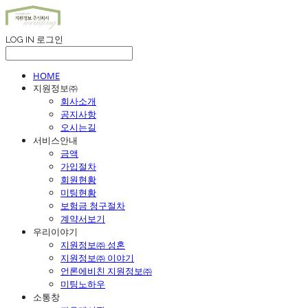
LOG IN
로그인
HOME
지원정보㈜
회사소개
공지사항
오시는길
서비스안내
금액
가입절차
회원현황
미팅현황
보험금 청구절차
계약서보기
우리이야기
지원정보㈜ 성혼
지원정보㈜ 이야기
언론에비친 지원정보㈜
미팅노하우
소통창