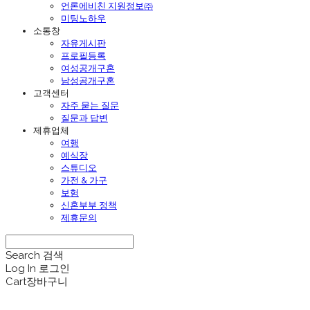
언론에비친 지원정보㈜
미팅노하우
소통창
자유게시판
프로필등록
여성공개구혼
남성공개구혼
고객센터
자주 묻는 질문
질문과 답변
제휴업체
여행
예식장
스튜디오
가전 & 가구
보험
신혼부부 정책
제휴문의
Search
검색
Log In
로그인
Cart
장바구니