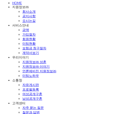
HOME
지원정보㈜
회사소개
공지사항
오시는길
서비스안내
금액
가입절차
회원현황
미팅현황
보험금 청구절차
계약서보기
우리이야기
지원정보㈜ 성혼
지원정보㈜ 이야기
언론에비친 지원정보㈜
미팅노하우
소통창
자유게시판
프로필등록
여성공개구혼
남성공개구혼
고객센터
자주 묻는 질문
질문과 답변