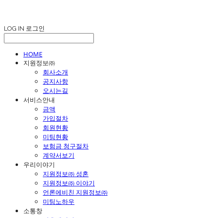
LOG IN
로그인
HOME
지원정보㈜
회사소개
공지사항
오시는길
서비스안내
금액
가입절차
회원현황
미팅현황
보험금 청구절차
계약서보기
우리이야기
지원정보㈜ 성혼
지원정보㈜ 이야기
언론에비친 지원정보㈜
미팅노하우
소통창