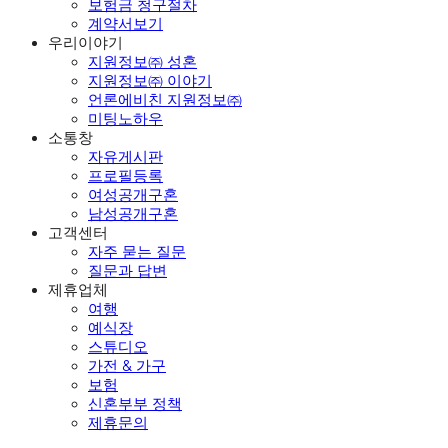
보험금 청구절차
계약서보기
우리이야기
지원정보㈜ 성혼
지원정보㈜ 이야기
언론에비친 지원정보㈜
미팅노하우
소통창
자유게시판
프로필등록
여성공개구혼
남성공개구혼
고객센터
자주 묻는 질문
질문과 답변
제휴업체
여행
예식장
스튜디오
가전 & 가구
보험
신혼부부 정책
제휴문의