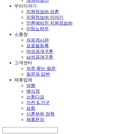
계약서보기
우리이야기
지원정보㈜ 성혼
지원정보㈜ 이야기
언론에비친 지원정보㈜
미팅노하우
소통창
자유게시판
프로필등록
여성공개구혼
남성공개구혼
고객센터
자주 묻는 질문
질문과 답변
제휴업체
여행
예식장
스튜디오
가전 & 가구
보험
신혼부부 정책
제휴문의