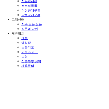
자유게시판
프로필등록
여성공개구혼
남성공개구혼
고객센터
자주 묻는 질문
질문과 답변
제휴업체
여행
예식장
스튜디오
가전 & 가구
보험
신혼부부 정책
제휴문의