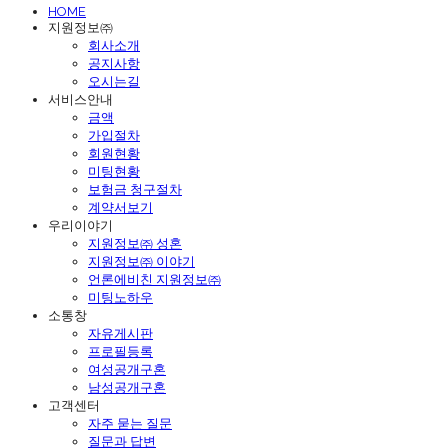
HOME
지원정보㈜
회사소개
공지사항
오시는길
서비스안내
금액
가입절차
회원현황
미팅현황
보험금 청구절차
계약서보기
우리이야기
지원정보㈜ 성혼
지원정보㈜ 이야기
언론에비친 지원정보㈜
미팅노하우
소통창
자유게시판
프로필등록
여성공개구혼
남성공개구혼
고객센터
자주 묻는 질문
질문과 답변