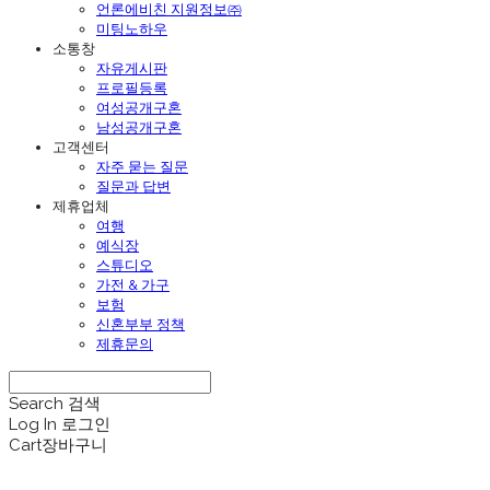
언론에비친 지원정보㈜
미팅노하우
소통창
자유게시판
프로필등록
여성공개구혼
남성공개구혼
고객센터
자주 묻는 질문
질문과 답변
제휴업체
여행
예식장
스튜디오
가전 & 가구
보험
신혼부부 정책
제휴문의
Search
검색
Log In
로그인
Cart
장바구니