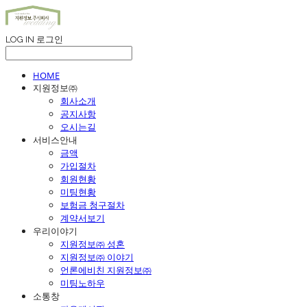
LOG IN
로그인
HOME
지원정보㈜
회사소개
공지사항
오시는길
서비스안내
금액
가입절차
회원현황
미팅현황
보험금 청구절차
계약서보기
우리이야기
지원정보㈜ 성혼
지원정보㈜ 이야기
언론에비친 지원정보㈜
미팅노하우
소통창