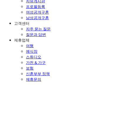
자유게시판
프로필등록
여성공개구혼
남성공개구혼
고객센터
자주 묻는 질문
질문과 답변
제휴업체
여행
예식장
스튜디오
가전 & 가구
보험
신혼부부 정책
제휴문의