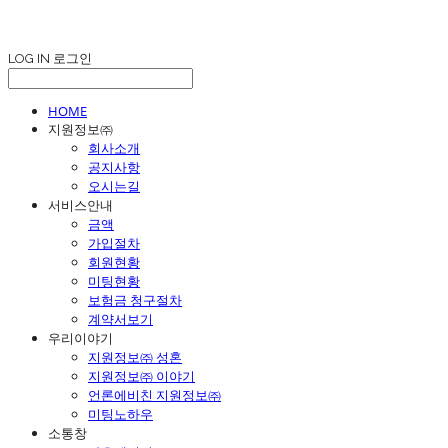
LOG IN
로그인
HOME
지원정보㈜
회사소개
공지사항
오시는길
서비스안내
금액
가입절차
회원현황
미팅현황
보험금 청구절차
계약서보기
우리이야기
지원정보㈜ 성혼
지원정보㈜ 이야기
언론에비친 지원정보㈜
미팅노하우
소통창