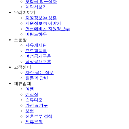
보험금 청구절차
계약서보기
우리이야기
지원정보㈜ 성혼
지원정보㈜ 이야기
언론에비친 지원정보㈜
미팅노하우
소통창
자유게시판
프로필등록
여성공개구혼
남성공개구혼
고객센터
자주 묻는 질문
질문과 답변
제휴업체
여행
예식장
스튜디오
가전 & 가구
보험
신혼부부 정책
제휴문의