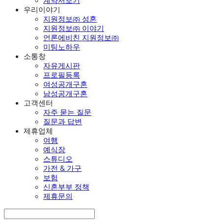
계약서보기
우리이야기
지원정보㈜ 성혼
지원정보㈜ 이야기
언론에비친 지원정보㈜
미팅노하우
소통창
자유게시판
프로필등록
여성공개구혼
남성공개구혼
고객센터
자주 묻는 질문
질문과 답변
제휴업체
여행
예식장
스튜디오
가전 & 가구
보험
신혼부부 정책
제휴문의