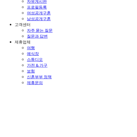
자유게시판
프로필등록
여성공개구혼
남성공개구혼
고객센터
자주 묻는 질문
질문과 답변
제휴업체
여행
예식장
스튜디오
가전 & 가구
보험
신혼부부 정책
제휴문의