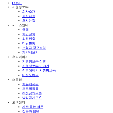
HOME
지원정보㈜
회사소개
공지사항
오시는길
서비스안내
금액
가입절차
회원현황
미팅현황
보험금 청구절차
계약서보기
우리이야기
지원정보㈜ 성혼
지원정보㈜ 이야기
언론에비친 지원정보㈜
미팅노하우
소통창
자유게시판
프로필등록
여성공개구혼
남성공개구혼
고객센터
자주 묻는 질문
질문과 답변