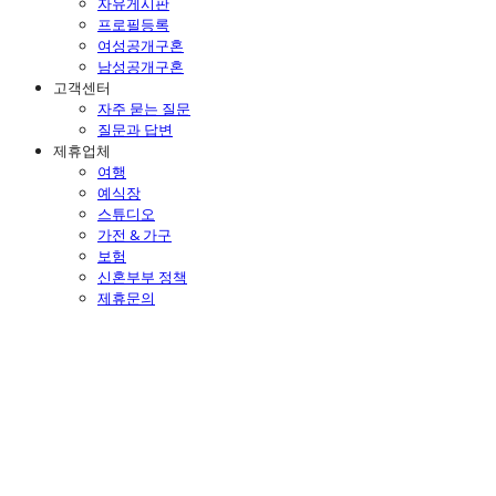
자유게시판
프로필등록
여성공개구혼
남성공개구혼
고객센터
자주 묻는 질문
질문과 답변
제휴업체
여행
예식장
스튜디오
가전 & 가구
보험
신혼부부 정책
제휴문의