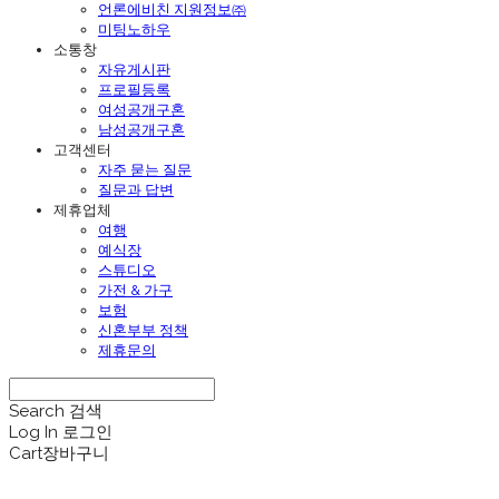
언론에비친 지원정보㈜
미팅노하우
소통창
자유게시판
프로필등록
여성공개구혼
남성공개구혼
고객센터
자주 묻는 질문
질문과 답변
제휴업체
여행
예식장
스튜디오
가전 & 가구
보험
신혼부부 정책
제휴문의
Search
검색
Log In
로그인
Cart
장바구니