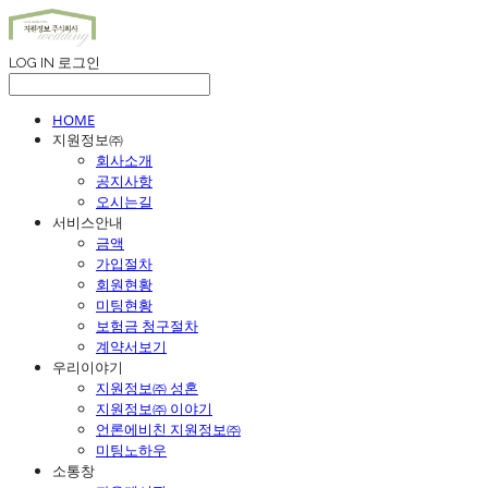
LOG IN
로그인
HOME
지원정보㈜
회사소개
공지사항
오시는길
서비스안내
금액
가입절차
회원현황
미팅현황
보험금 청구절차
계약서보기
우리이야기
지원정보㈜ 성혼
지원정보㈜ 이야기
언론에비친 지원정보㈜
미팅노하우
소통창