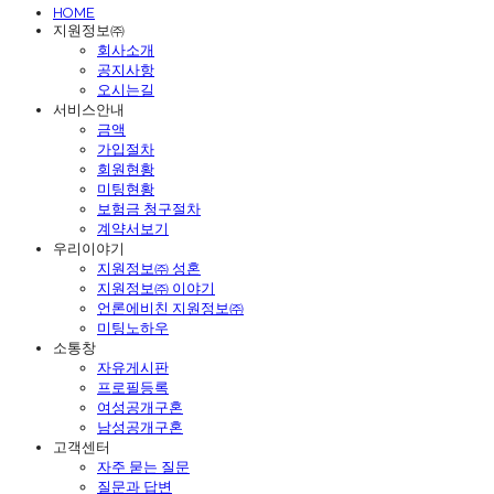
HOME
지원정보㈜
회사소개
공지사항
오시는길
서비스안내
금액
가입절차
회원현황
미팅현황
보험금 청구절차
계약서보기
우리이야기
지원정보㈜ 성혼
지원정보㈜ 이야기
언론에비친 지원정보㈜
미팅노하우
소통창
자유게시판
프로필등록
여성공개구혼
남성공개구혼
고객센터
자주 묻는 질문
질문과 답변