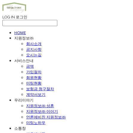
LOG IN
로그인
HOME
지원정보㈜
회사소개
공지사항
오시는길
서비스안내
금액
가입절차
회원현황
미팅현황
보험금 청구절차
계약서보기
우리이야기
지원정보㈜ 성혼
지원정보㈜ 이야기
언론에비친 지원정보㈜
미팅노하우
소통창