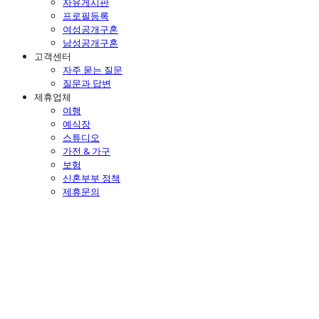
자유게시판
프로필등록
여성공개구혼
남성공개구혼
고객센터
자주 묻는 질문
질문과 답변
제휴업체
여행
예식장
스튜디오
가전 & 가구
보험
신혼부부 정책
제휴문의