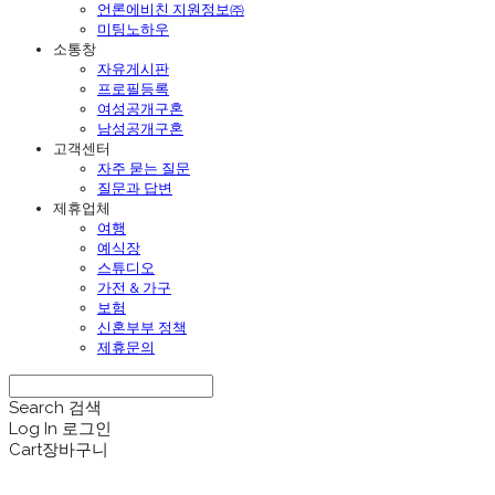
언론에비친 지원정보㈜
미팅노하우
소통창
자유게시판
프로필등록
여성공개구혼
남성공개구혼
고객센터
자주 묻는 질문
질문과 답변
제휴업체
여행
예식장
스튜디오
가전 & 가구
보험
신혼부부 정책
제휴문의
Search
검색
Log In
로그인
Cart
장바구니