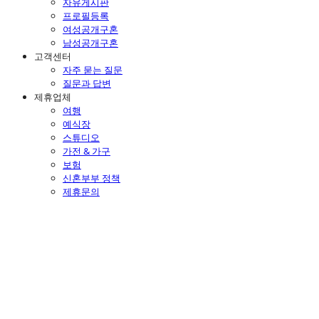
자유게시판
프로필등록
여성공개구혼
남성공개구혼
고객센터
자주 묻는 질문
질문과 답변
제휴업체
여행
예식장
스튜디오
가전 & 가구
보험
신혼부부 정책
제휴문의