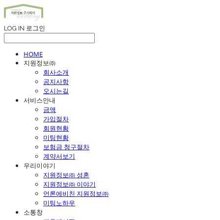
LOG IN
로그인
HOME
지원정보㈜
회사소개
공지사항
오시는길
서비스안내
금액
가입절차
회원현황
미팅현황
보험금 청구절차
계약서보기
우리이야기
지원정보㈜ 성혼
지원정보㈜ 이야기
언론에비친 지원정보㈜
미팅노하우
소통창