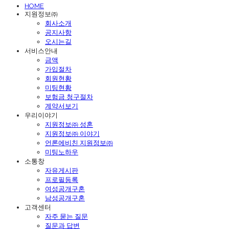
HOME
지원정보㈜
회사소개
공지사항
오시는길
서비스안내
금액
가입절차
회원현황
미팅현황
보험금 청구절차
계약서보기
우리이야기
지원정보㈜ 성혼
지원정보㈜ 이야기
언론에비친 지원정보㈜
미팅노하우
소통창
자유게시판
프로필등록
여성공개구혼
남성공개구혼
고객센터
자주 묻는 질문
질문과 답변