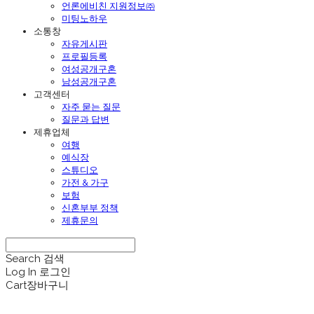
언론에비친 지원정보㈜
미팅노하우
소통창
자유게시판
프로필등록
여성공개구혼
남성공개구혼
고객센터
자주 묻는 질문
질문과 답변
제휴업체
여행
예식장
스튜디오
가전 & 가구
보험
신혼부부 정책
제휴문의
Search
검색
Log In
로그인
Cart
장바구니