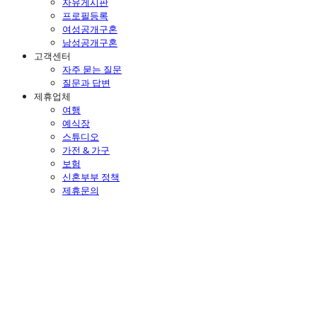
자유게시판
프로필등록
여성공개구혼
남성공개구혼
고객센터
자주 묻는 질문
질문과 답변
제휴업체
여행
예식장
스튜디오
가전 & 가구
보험
신혼부부 정책
제휴문의