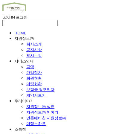
LOG IN
로그인
HOME
지원정보㈜
회사소개
공지사항
오시는길
서비스안내
금액
가입절차
회원현황
미팅현황
보험금 청구절차
계약서보기
우리이야기
지원정보㈜ 성혼
지원정보㈜ 이야기
언론에비친 지원정보㈜
미팅노하우
소통창