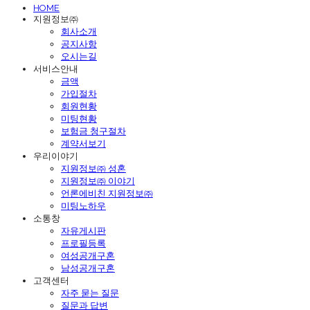
HOME
지원정보㈜
회사소개
공지사항
오시는길
서비스안내
금액
가입절차
회원현황
미팅현황
보험금 청구절차
계약서보기
우리이야기
지원정보㈜ 성혼
지원정보㈜ 이야기
언론에비친 지원정보㈜
미팅노하우
소통창
자유게시판
프로필등록
여성공개구혼
남성공개구혼
고객센터
자주 묻는 질문
질문과 답변