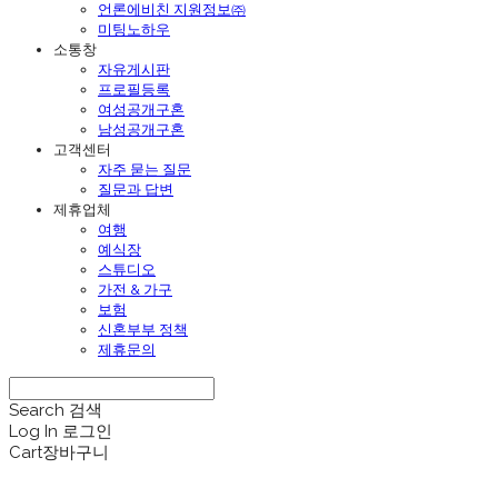
언론에비친 지원정보㈜
미팅노하우
소통창
자유게시판
프로필등록
여성공개구혼
남성공개구혼
고객센터
자주 묻는 질문
질문과 답변
제휴업체
여행
예식장
스튜디오
가전 & 가구
보험
신혼부부 정책
제휴문의
Search
검색
Log In
로그인
Cart
장바구니