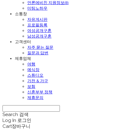
언론에비친 지원정보㈜
미팅노하우
소통창
자유게시판
프로필등록
여성공개구혼
남성공개구혼
고객센터
자주 묻는 질문
질문과 답변
제휴업체
여행
예식장
스튜디오
가전 & 가구
보험
신혼부부 정책
제휴문의
Search
검색
Log In
로그인
Cart
장바구니