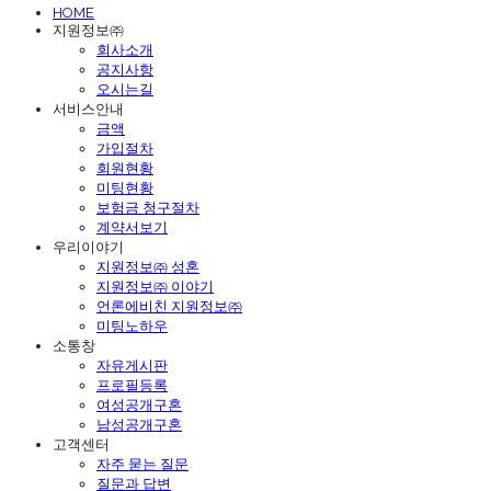
HOME
지원정보㈜
회사소개
공지사항
오시는길
서비스안내
금액
가입절차
회원현황
미팅현황
보험금 청구절차
계약서보기
우리이야기
지원정보㈜ 성혼
지원정보㈜ 이야기
언론에비친 지원정보㈜
미팅노하우
소통창
자유게시판
프로필등록
여성공개구혼
남성공개구혼
고객센터
자주 묻는 질문
질문과 답변