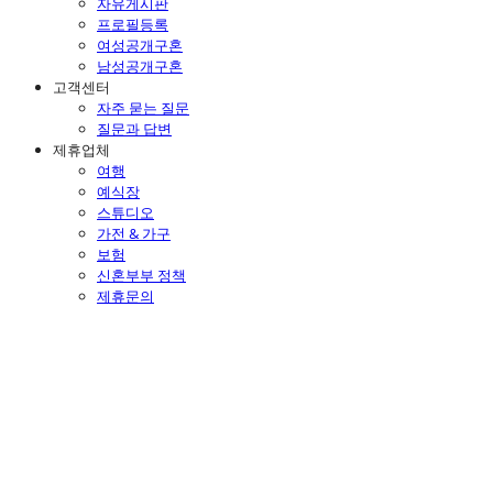
자유게시판
프로필등록
여성공개구혼
남성공개구혼
고객센터
자주 묻는 질문
질문과 답변
제휴업체
여행
예식장
스튜디오
가전 & 가구
보험
신혼부부 정책
제휴문의