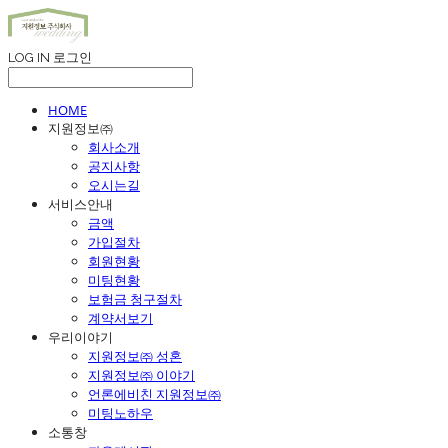
LOG IN
로그인
HOME
지원정보㈜
회사소개
공지사항
오시는길
서비스안내
금액
가입절차
회원현황
미팅현황
보험금 청구절차
계약서보기
우리이야기
지원정보㈜ 성혼
지원정보㈜ 이야기
언론에비친 지원정보㈜
미팅노하우
소통창