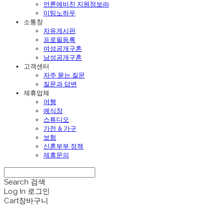
언론에비친 지원정보㈜
미팅노하우
소통창
자유게시판
프로필등록
여성공개구혼
남성공개구혼
고객센터
자주 묻는 질문
질문과 답변
제휴업체
여행
예식장
스튜디오
가전 & 가구
보험
신혼부부 정책
제휴문의
Search
검색
Log In
로그인
Cart
장바구니