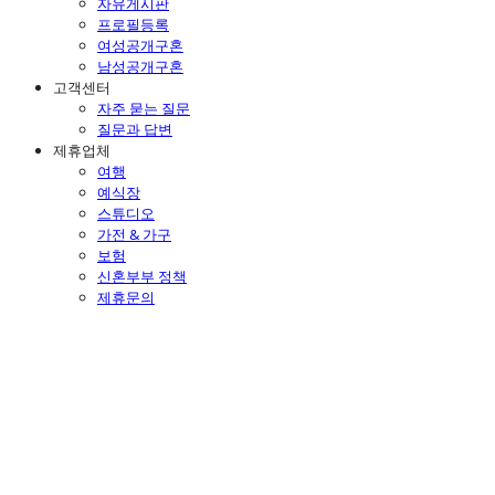
자유게시판
프로필등록
여성공개구혼
남성공개구혼
고객센터
자주 묻는 질문
질문과 답변
제휴업체
여행
예식장
스튜디오
가전 & 가구
보험
신혼부부 정책
제휴문의