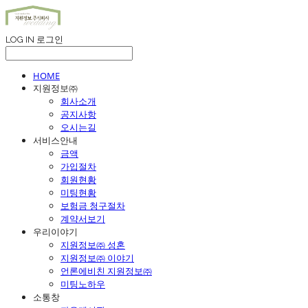
LOG IN
로그인
HOME
지원정보㈜
회사소개
공지사항
오시는길
서비스안내
금액
가입절차
회원현황
미팅현황
보험금 청구절차
계약서보기
우리이야기
지원정보㈜ 성혼
지원정보㈜ 이야기
언론에비친 지원정보㈜
미팅노하우
소통창