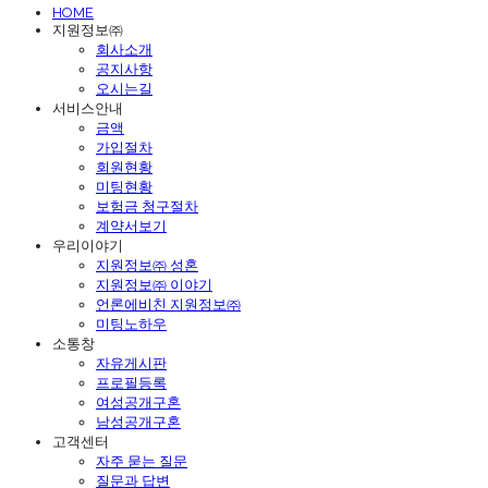
HOME
지원정보㈜
회사소개
공지사항
오시는길
서비스안내
금액
가입절차
회원현황
미팅현황
보험금 청구절차
계약서보기
우리이야기
지원정보㈜ 성혼
지원정보㈜ 이야기
언론에비친 지원정보㈜
미팅노하우
소통창
자유게시판
프로필등록
여성공개구혼
남성공개구혼
고객센터
자주 묻는 질문
질문과 답변