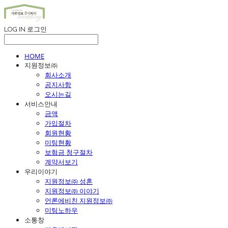
LOG IN
로그인
HOME
지원정보㈜
회사소개
공지사항
오시는길
서비스안내
금액
가입절차
회원현황
미팅현황
보험금 청구절차
계약서보기
우리이야기
지원정보㈜ 성혼
지원정보㈜ 이야기
언론에비친 지원정보㈜
미팅노하우
소통창