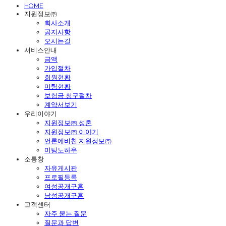
HOME
지원정보㈜
회사소개
공지사항
오시는길
서비스안내
금액
가입절차
회원현황
미팅현황
보험금 청구절차
계약서보기
우리이야기
지원정보㈜ 성혼
지원정보㈜ 이야기
언론에비친 지원정보㈜
미팅노하우
소통창
자유게시판
프로필등록
여성공개구혼
남성공개구혼
고객센터
자주 묻는 질문
질문과 답변