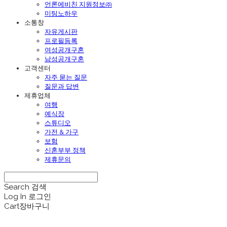
언론에비친 지원정보㈜
미팅노하우
소통창
자유게시판
프로필등록
여성공개구혼
남성공개구혼
고객센터
자주 묻는 질문
질문과 답변
제휴업체
여행
예식장
스튜디오
가전 & 가구
보험
신혼부부 정책
제휴문의
Search
검색
Log In
로그인
Cart
장바구니