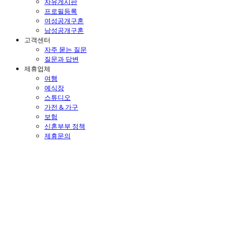
자유게시판
프로필등록
여성공개구혼
남성공개구혼
고객센터
자주 묻는 질문
질문과 답변
제휴업체
여행
예식장
스튜디오
가전 & 가구
보험
신혼부부 정책
제휴문의