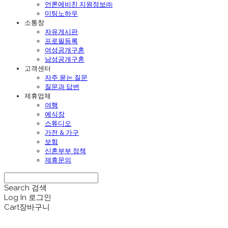
언론에비친 지원정보㈜
미팅노하우
소통창
자유게시판
프로필등록
여성공개구혼
남성공개구혼
고객센터
자주 묻는 질문
질문과 답변
제휴업체
여행
예식장
스튜디오
가전 & 가구
보험
신혼부부 정책
제휴문의
Search
검색
Log In
로그인
Cart
장바구니