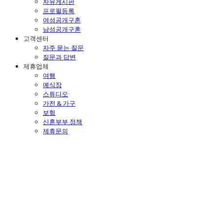
자유게시판
프로필등록
여성공개구혼
남성공개구혼
고객센터
자주 묻는 질문
질문과 답변
제휴업체
여행
예식장
스튜디오
가전 & 가구
보험
신혼부부 정책
제휴문의