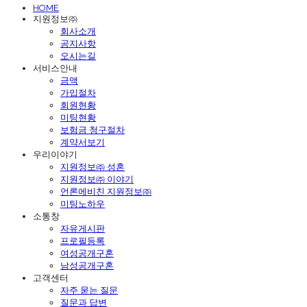
HOME
지원정보㈜
회사소개
공지사항
오시는길
서비스안내
금액
가입절차
회원현황
미팅현황
보험금 청구절차
계약서보기
우리이야기
지원정보㈜ 성혼
지원정보㈜ 이야기
언론에비친 지원정보㈜
미팅노하우
소통창
자유게시판
프로필등록
여성공개구혼
남성공개구혼
고객센터
자주 묻는 질문
질문과 답변