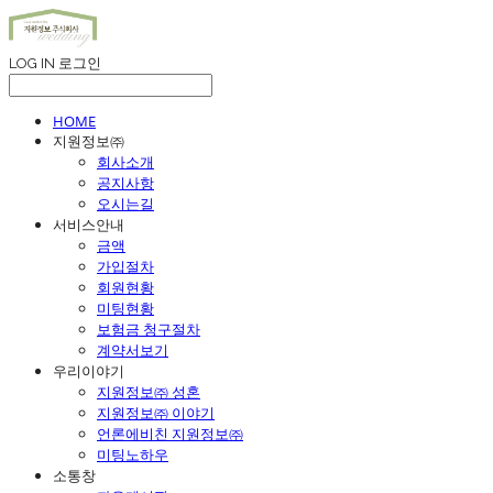
LOG IN
로그인
HOME
지원정보㈜
회사소개
공지사항
오시는길
서비스안내
금액
가입절차
회원현황
미팅현황
보험금 청구절차
계약서보기
우리이야기
지원정보㈜ 성혼
지원정보㈜ 이야기
언론에비친 지원정보㈜
미팅노하우
소통창