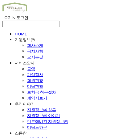
LOG IN
로그인
HOME
지원정보㈜
회사소개
공지사항
오시는길
서비스안내
금액
가입절차
회원현황
미팅현황
보험금 청구절차
계약서보기
우리이야기
지원정보㈜ 성혼
지원정보㈜ 이야기
언론에비친 지원정보㈜
미팅노하우
소통창