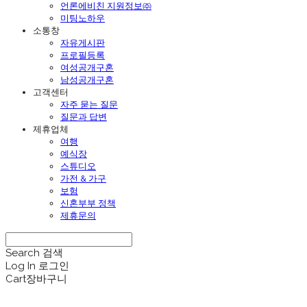
언론에비친 지원정보㈜
미팅노하우
소통창
자유게시판
프로필등록
여성공개구혼
남성공개구혼
고객센터
자주 묻는 질문
질문과 답변
제휴업체
여행
예식장
스튜디오
가전 & 가구
보험
신혼부부 정책
제휴문의
Search
검색
Log In
로그인
Cart
장바구니