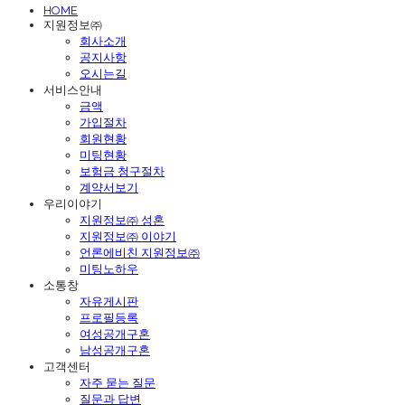
HOME
지원정보㈜
회사소개
공지사항
오시는길
서비스안내
금액
가입절차
회원현황
미팅현황
보험금 청구절차
계약서보기
우리이야기
지원정보㈜ 성혼
지원정보㈜ 이야기
언론에비친 지원정보㈜
미팅노하우
소통창
자유게시판
프로필등록
여성공개구혼
남성공개구혼
고객센터
자주 묻는 질문
질문과 답변