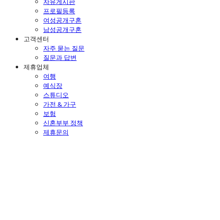
자유게시판
프로필등록
여성공개구혼
남성공개구혼
고객센터
자주 묻는 질문
질문과 답변
제휴업체
여행
예식장
스튜디오
가전 & 가구
보험
신혼부부 정책
제휴문의